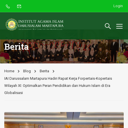
Login
Berita
Home
Blog
Berita
IAI Darussalam Martapura Hadiri Rapat Kerja Forpertais-Kopertais
Wilayah XI: Optimalkan Peran Pendidikan dan Hukum Islam di Era
Globalisasi