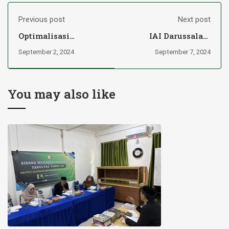
Previous post
Next post
Optimalisasi
IAI Darussalam
Kompetensi
Martapura Terima
September 2, 2024
September 7, 2024
Aparatur IAI
615 Mahasiswa Baru
Darussalam
Tahun Akademik
Martapura dalam
2024/2025
Pengelolaan
You may also like
Keuangan: Bimtek
Perencanaan dan
Keuangan 2024