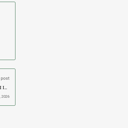
 post
 IAI
dian
, 2026
asan