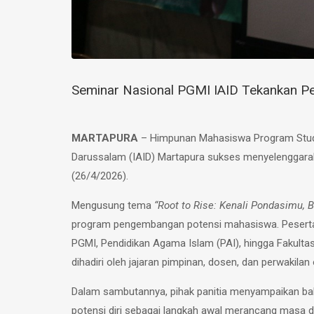
Seminar Nasional PGMI IAID Tekankan P
MARTAPURA
– Himpunan Mahasiswa Program Studi 
Darussalam (IAID) Martapura sukses menyelenggarak
(26/4/2026).
Mengusung tema
“Root to Rise: Kenali Pondasimu
program pengembangan potensi mahasiswa. Peserta ya
PGMI, Pendidikan Agama Islam (PAI), hingga Fakultas
dihadiri oleh jajaran pimpinan, dosen, dan perwakila
Dalam sambutannya, pihak panitia menyampaikan ba
potensi diri sebagai langkah awal merancang masa 