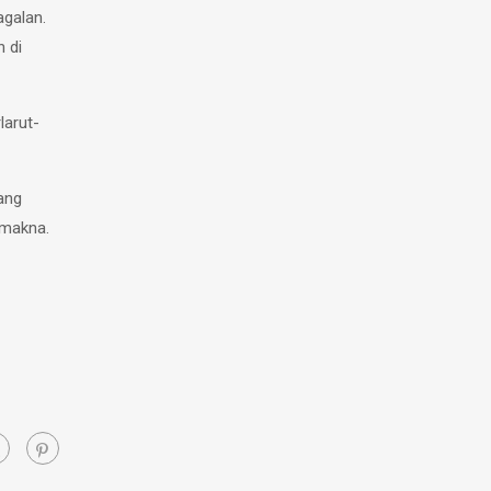
galan.
 di
larut-
ang
rmakna.