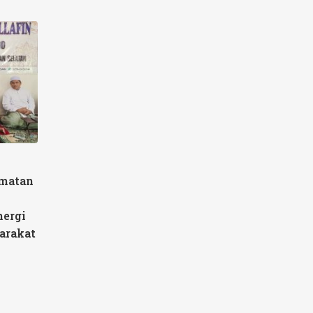
amatan
nergi
arakat