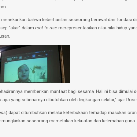
dam.
, menekankan bahwa keberhasilan seseorang berawal dari fondasi dir
nsep “akar” dalam
root to rise
merepresentasikan nilai-nilai hidup yan
usan.
kehadirannya memberikan manfaat bagi sesama. Hal ini bisa dimulai 
apa yang sebenarnya dibutuhkan oleh lingkungan sekitar,” ujar Rosel
ess
) dapat ditumbuhkan melalui keterbukaan terhadap masukan orang
ini memungkinkan seseorang memetakan kekuatan dan kelemahan guna