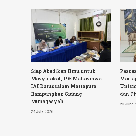
Siap Abadikan Ilmu untuk
Pascas
Masyarakat, 195 Mahasiswa
Martap
IAI Darussalam Martapura
Unism
Rampungkan Sidang
dan P
Munaqasyah
23 June,
24 July, 2026