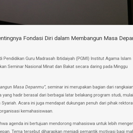
entingnya Fondasi Diri dalam Membangun Masa Depa
Pendidikan Guru Madrasah Ibtidaiyah (PGMI) Institut Agama Islam
an Seminar Nasional Minat dan Bakat secara daring pada Minggu
, Bangun Masa Depanmu”
, seminar ini merupakan bagian dari rangkaia
ng hadir berasal dari berbagai latar belakang program studi, mulai
 Syariah. Acara ini juga mendapat dukungan penuh dari pihak rektora
n organisasi kemahasiswaan.
hwa agenda ini bertujuan mendorong mahasiswa untuk lebih mengen
depan. Tema tersebut diharapkan menjadi pemantik motivasi bagi m