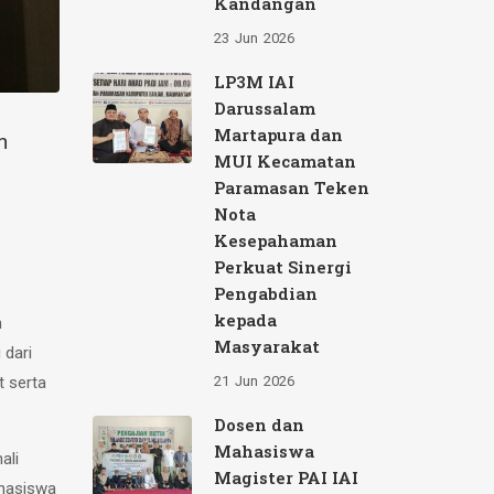
Kandangan
23
Jun
2026
LP3M IAI
Darussalam
Martapura dan
n
MUI Kecamatan
Paramasan Teken
Nota
Kesepahaman
Perkuat Sinergi
Pengabdian
kepada
n
Masyarakat
 dari
21
Jun
2026
t serta
Dosen dan
Mahasiswa
ali
Magister PAI IAI
ahasiswa