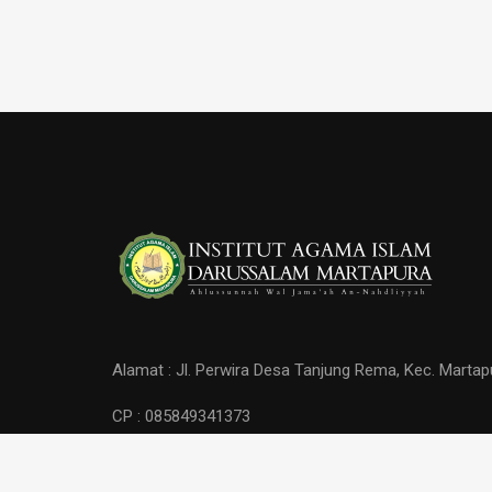
Alamat : Jl. Perwira Desa Tanjung Rema, Kec. Martap
CP : 085849341373