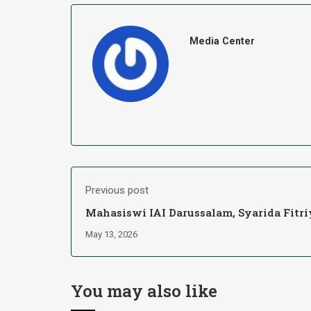
Media Center
Previous post
Mahasiswi IAI Darussalam, Syarida Fitri
Raih Juara Musabaqah Hafalan 500 Had
May 13, 2026
Kabupaten Tapin
You may also like