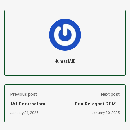
HumasIAID
Previous post
Next post
IAI Darussalam
Dua Delegasi DEMA
Martapura Jalin
IAI Darussalam
January 21, 2025
January 30, 2025
Kerja Sama dengan
Martapura Hadiri
Unhasy Jombang
Rapat Kerja Aliansi
untuk Peningkatan
BEM se-Kalsel 2025