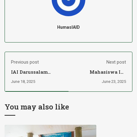
HumasIAID
Previous post
Next post
IAI Darussalam
Mahasiswa IAI
Martapura dan IAI
Darussalam Raih
June 18, 2025
June 23, 2025
Darul Ulum
Juara 3 POMNAS
Kandangan Jalin
Kalsel 2025: Disiplin
Ikatan Kolaboratif
Latihan Jadi Kunci
Antar-Kampus
Sukses
You may also like