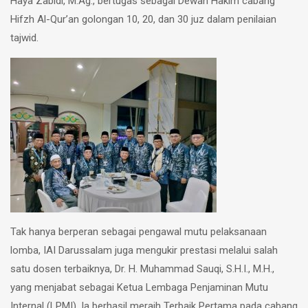
Haya Zabidi, M.Ag., bertugas sebagai Dewan Hakim cabang
Hifzh Al-Qur’an golongan 10, 20, dan 30 juz dalam penilaian
tajwid.
Tak hanya berperan sebagai pengawal mutu pelaksanaan
lomba, IAI Darussalam juga mengukir prestasi melalui salah
satu dosen terbaiknya, Dr. H. Muhammad Sauqi, S.H.I., M.H.,
yang menjabat sebagai Ketua Lembaga Penjaminan Mutu
Internal (LPMI). Ia berhasil meraih Terbaik Pertama pada cabang