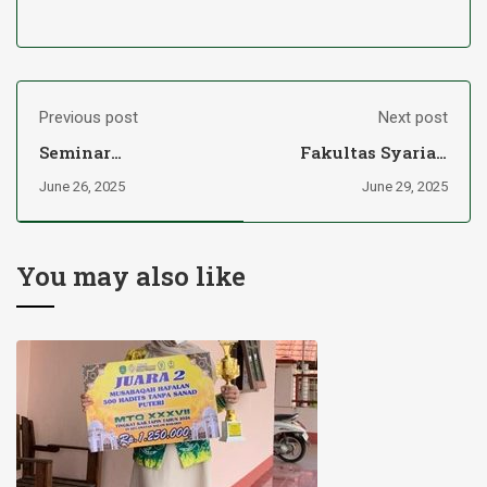
Previous post
Next post
Seminar
Fakultas Syariah
Internasional
Terjunkan 133
June 26, 2025
June 29, 2025
Tarbiyah IAI
Mahasiswa ke 15
Darussalam
KUA se-Kalsel
Martapura Bahas
Inovasi
You may also like
Pembelajaran Abad
ke-21