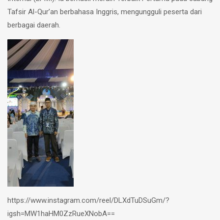
Tafsir Al-Qur’an berbahasa Inggris, mengungguli peserta dari
berbagai daerah.
https://www.instagram.com/reel/DLXdTuDSuGm/?
igsh=MW1haHM0ZzRueXNobA==