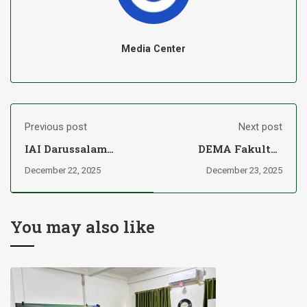
Media Center
Previous post
Next post
IAI Darussalam
DEMA Fakultas
Martapura Gandeng
Syariah IAI
December 22, 2025
December 23, 2025
CIMB Niaga Syariah
Darussalam Gelar
Salurkan Beasiswa
Musyawarah Besar
Untuk Mahasiswa
2025
You may also like