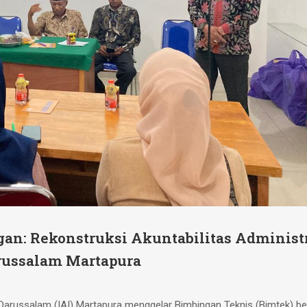
n: Rekonstruksi Akuntabilitas Administ
russalam Martapura
 Darussalam (IAI) Martapura menggelar Bimbingan Teknis (Bimtek) b