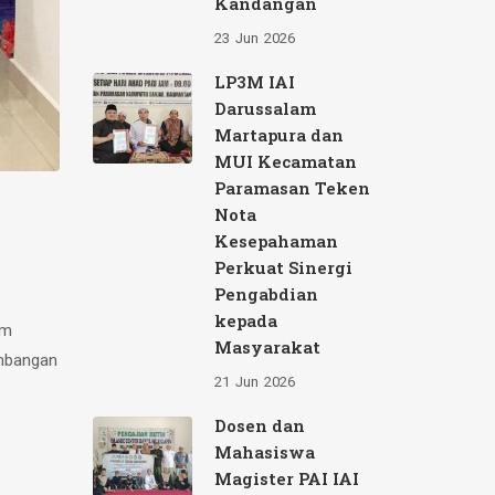
Kandangan
23
Jun
2026
LP3M IAI
Darussalam
Martapura dan
MUI Kecamatan
Paramasan Teken
Nota
Kesepahaman
Perkuat Sinergi
Pengabdian
kepada
am
Masyarakat
embangan
21
Jun
2026
Dosen dan
Mahasiswa
Magister PAI IAI