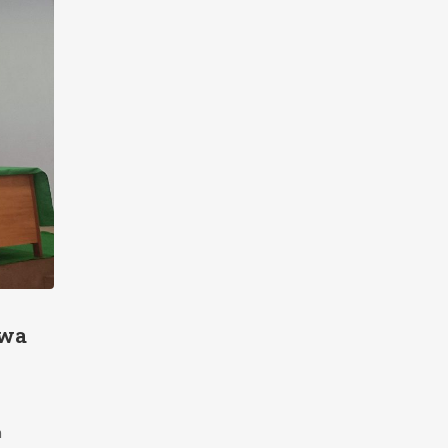
swa
n